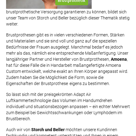
brustprothetische Versorgung garantieren zu können, bildet sich
unser Team von Storch und Beller bezüglich dieser Thematik stetig
weiter.
Brustprothesen gibt es in vielen verschiedenen Formen, Stärken
und Materialien und sie sind voll und ganz auf die speziellen
Bedürfnisse der Frauen ausgelegt. Manchmal bedarf es jedoch
mehr als das, nämlich eine entsprechende Maßanfertigung. Unser
langjähriger Partner und Hersteller von Brustprothesen,
Amoena
,
hat für diese Fälle die in Handarbeit maßangefertigte
Amoena
Custom
entwickelt, welche exakt an Ihren Körper angepasst wird.
Zudem haben Sie die Möglichkeit die Form, sowie die
Eigenschaften der Brustprothese
eigens zu bestimmen.
So lässt sich mit der preisgekrönten
Adapt Air
Luftkammertechnologie
das Volumen im Handumdrehen
individuell und situationsbezogen anpassen – ein echter Mehrwert
zum Beispiel bei Gewichtsschwankungen oder Lymphödem im
Brustbereich.
Auch wir von
Storch und Beller
möchten unsere Kundinnen
fachkundig und kompetent unterstützen und Ihnen in einem