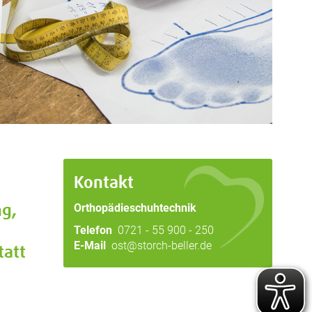
Kontakt
Orthopädieschuhtechnik
ng,
Telefon
0721 - 55 900 - 250
E-Mail
ost@storch-beller.de
tatt