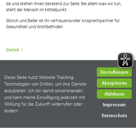
da und stehen Ihnen beratend zur Seite. Bei allem was wir tun,
steht der Mensch im Mittelpunkt.
Storch und Beller ist Ihr vertrauensvoller Ansprechpartner für
Gesundheit und Wohlbefinden.
Zurück
Einstellungen
Diese Seite nutzt Website Tracking-
Akzeptieren
Technologien von Dritten, um ihre Dienste
anzubieten. Ich bin damit einverstanden
Impressum
Ablehnen
und kann meine Einwilligung jederzeit mit
Datenschutz
Wirkung für die Zukunft widerrufen oder
Impressum
AGB
ändern.
Kontakt
Datenschutz
Login
Cookieeinstellungen