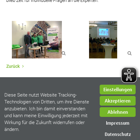
blieb Zeit für individuelle Fragen an die Experten.
Zurück
Einstellungen
Diese Seite nutzt Website Tracking-
Akzeptieren
Technologien von Dritten, um ihre Dienste
anzubieten. Ich bin damit einverstanden
Impressum
Ablehnen
und kann meine Einwilligung jederzeit mit
Datenschutz
Wirkung für die Zukunft widerrufen oder
Impressum
AGB
ändern.
Kontakt
Datenschutz