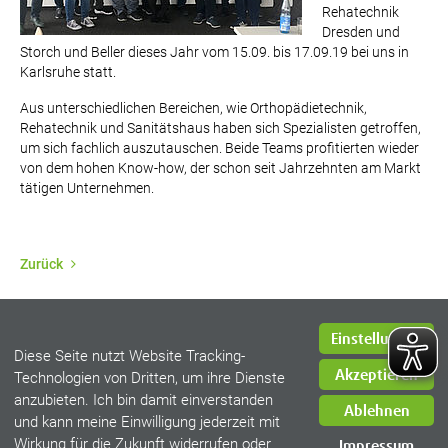
Rehatechnik
Dresden und
Storch und Beller dieses Jahr vom 15.09. bis 17.09.19 bei uns in
Karlsruhe statt.
Aus unterschiedlichen Bereichen, wie Orthopädietechnik,
Rehatechnik und Sanitätshaus haben sich Spezialisten getroffen,
um sich fachlich auszutauschen. Beide Teams profitierten wieder
von dem hohen Know-how, der schon seit Jahrzehnten am Markt
tätigen Unternehmen.
Zurück
Einstellungen
Diese Seite nutzt Website Tracking-
Akzeptieren
Technologien von Dritten, um ihre Dienste
anzubieten. Ich bin damit einverstanden
Impressum
Ablehnen
und kann meine Einwilligung jederzeit mit
Datenschutz
Wirkung für die Zukunft widerrufen oder
Impressum